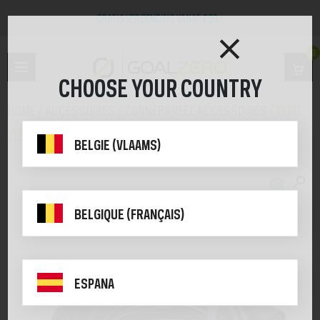
GRATIS VERZENDING VANAF €50,-
0
CHOOSE YOUR COUNTRY
HOME
/
ACCESSOIRES
/
ZONNEPANEEL ACCESSOIRES
/ GOAL
ZERO HIGH POWER PORT(HPP) VERLENGKABEL – 9,14M
BELGIE (VLAAMS)
BELGIQUE (FRANÇAIS)
ESPANA