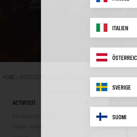
ITALIEN
ÖSTERREI
HOME
/
ACCESSOIRES
/ USB ACCESSOIRES
SVERIGE
ACTIVITEIT
NIET OP VOOR
Barbecue (elektrisch)
SUOMI
Camper-inbouw
Festival