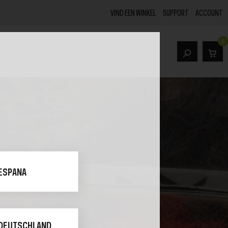
VIND EEN WINKEL
SUPPORT
ACCOUNT
0
FACEBOOK
ACCESSOIRES
Power Station Accessoires
its
Zonnepaneel Accessoires
NKS
POWER STATIONS
n Kits
USB Accessoires
ESPANA
Cases
DEUTSCHLAND