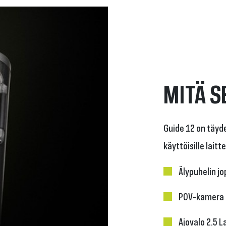
MITÄ S
Guide 12 on täyde
käyttöisille laittei
Älypuhelin j
POV-kamera 
Ajovalo 2.5 