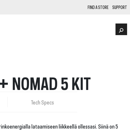
FIND A STORE
SUPPORT
FACEBOOK
 + NOMAD 5 KIT
Instagram
NKS
POWER STATIONS
Tech Specs
nkoenergialla lataamiseen liikkeellä ollessasi. Siinä on 5