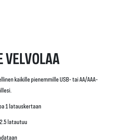
E VELVOLAA
llinen kaikille pienemmille USB- tai AA/AAA-
llesi.
opa 1 latauskertaan
2.5 latautuu
Ladataan