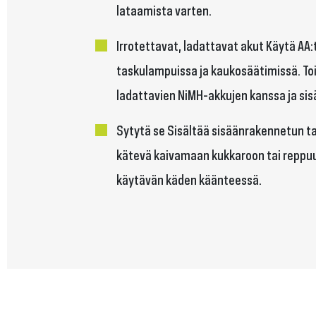
lataamista varten.
Irrotettavat, ladattavat akut Käytä AA
taskulampuissa ja kaukosäätimissä. To
ladattavien NiMH-akkujen kanssa ja sis
Sytytä se Sisältää sisäänrakennetun t
kätevä kaivamaan kukkaroon tai reppu
käytävän käden käänteessä.