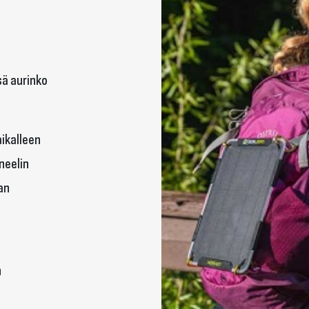
sä aurinko
ikalleen
aneelin
an
n