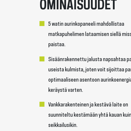
OMINAISUUDET
5 watin aurinkopaneeli mahdollistaa
matkapuhelimen lataamisen siellä mis
paistaa.
Sisäänrakennettu jalusta napsahtaa pa
useista kulmista, joten voit sijoittaa p
optimaaliseen asentoon aurinkoenergi
keräystä varten.
Vankkarakenteinen ja kestävä laite on
suunniteltu kestämään yhtä kauan kui
seikkailusikin.