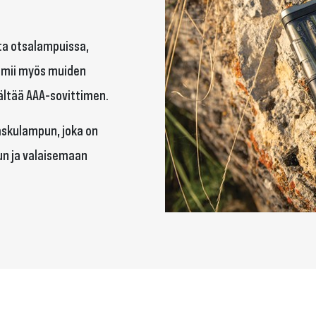
:ta otsalampuissa,
imii myös muiden
ältää AAA-sovittimen.
askulampun, joka on
un ja valaisemaan