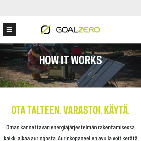
HOW IT WORKS
OTA TALTEEN. VARASTOI. KÄYTÄ.
Oman kannettavan energiajärjestelmän rakentamisessa
kaikki alkaa auringosta. Aurinkopaneelien avulla voit kerätä