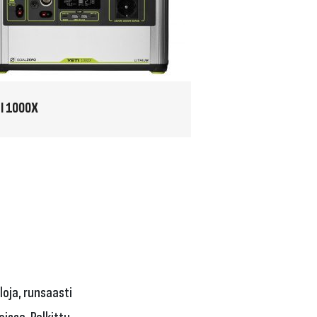
I 1000X
loja, runsaasti
oissa. Palkittu