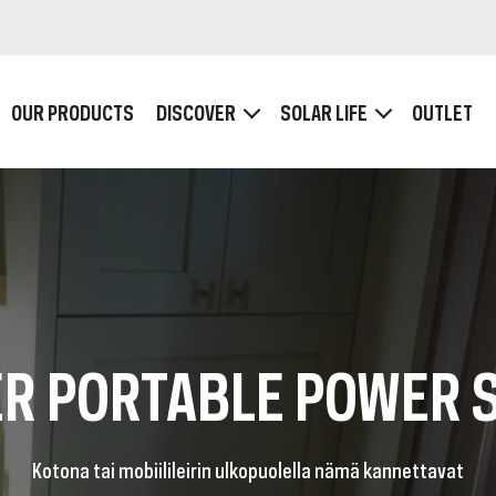
OUR PRODUCTS
DISCOVER
SOLAR LIFE
OUTLET
HOW IT WORKS
Plugs and Ports
Wattage, Voltage and Ampère
SB POWER BANKS
USB-C POWERBA
R PORTABLE POWER 
Kotona tai mobiilileirin ulkopuolella nämä kannettavat