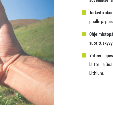
Tarkista akun
päälle ja poi
Ohjelmistopä
suorituskyvyn
Yhteensopiva
laitteille Go
Lithium.