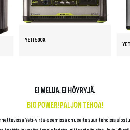
YETI 500X
YET
EI MELUA. EI HÖYRYJÄ.
BIG POWER! PALJON TEHOA!
nettavissa Yeti-virta-asemissa on useita suuritehoisia ulostu
iteettia ja useita tapoja ladata laitteesi niin sisä- kuin ulkotil