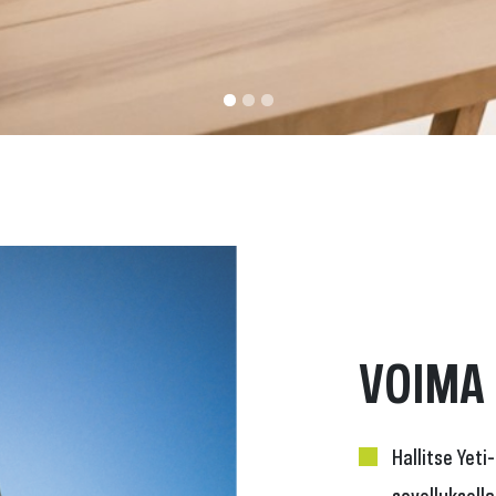
VOIMA 
Hallitse Yeti
sovelluksella