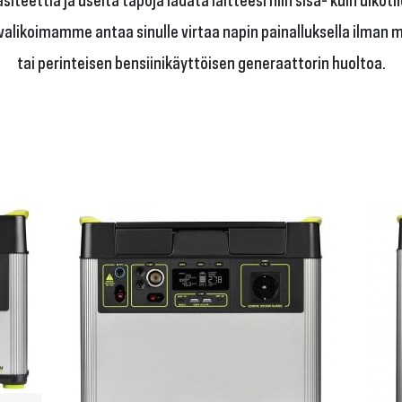
alikoimamme antaa sinulle virtaa napin painalluksella ilman m
tai perinteisen bensiinikäyttöisen generaattorin huoltoa.