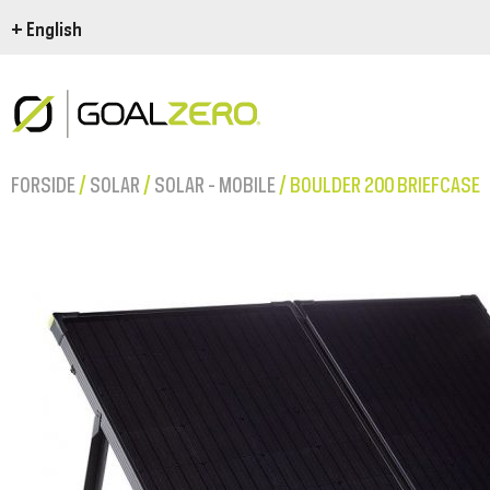
+ English
FORSIDE
/
SOLAR
/
SOLAR - MOBILE
/ BOULDER 200 BRIEFCASE
THIS IS GOAL ZERO
HOW IT WORK
Goal Zero Yeti Power
Plugs and Port
Goal Zero En Route
Wattage, Volt
U
The Goal Zero Basics
Ode to the road