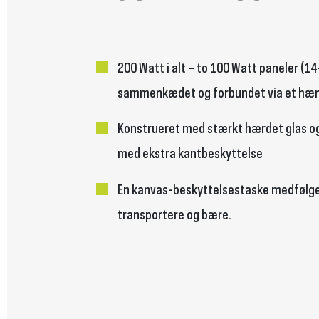
200 Watt i alt – to 100 Watt paneler (14
sammenkædet og forbundet via et hæ
Konstrueret med stærkt hærdet glas 
med ekstra kantbeskyttelse
En kanvas-beskyttelsestaske medfølger
transportere og bære.