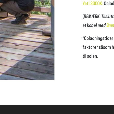
Yeti 3000X
:
Oplad
(
BEMÆRK: Tilslutn
et kabel med
8mm
*Opladningstider
faktorer såsom hø
til solen.