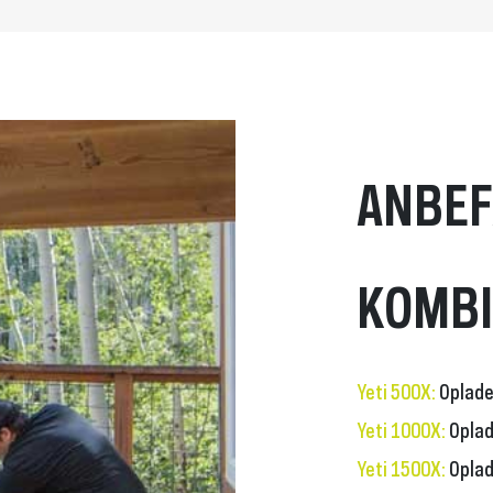
ANBEF
KOMBI
Yeti 500X
:
Oplade
Yeti 1000X
:
Oplad
Yeti 1500X
:
Oplad