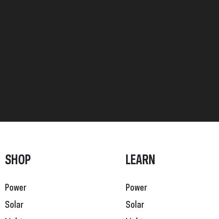
SHOP
LEARN
Power
Power
Solar
Solar